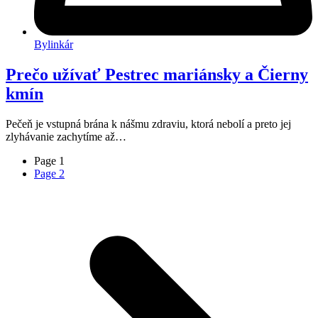
Bylinkár
Prečo užívať Pestrec mariánsky a Čierny
kmín
Pečeň je vstupná brána k nášmu zdraviu, ktorá nebolí a preto jej
zlyhávanie zachytíme až…
Page
1
Page
2