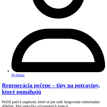
Bylinkár
Regenerácia pečene – tipy na potraviny,
ktoré pomáhajú
Pečeň patrí k orgánom, ktoré sú pre naše fungovanie mimoriadne
dôležité. Plní niekoľko významných funkcií,…