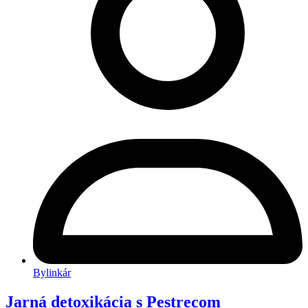
Bylinkár
Jarná detoxikácia s Pestrecom