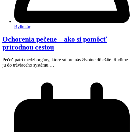
Bylinkár
Ochorenia pečene – ako si pomôcť
prírodnou cestou
Pečeň patrí medzi orgány, ktoré sú pre nás životne dôležité. Radíme
ju do tráviaceho systému,…