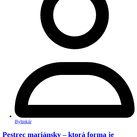
Bylinkár
Pestrec mariánsky – ktorá forma je