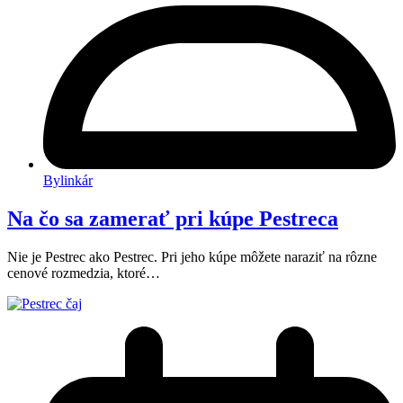
Bylinkár
Na čo sa zamerať pri kúpe Pestreca
Nie je Pestrec ako Pestrec. Pri jeho kúpe môžete naraziť na rôzne
cenové rozmedzia, ktoré…