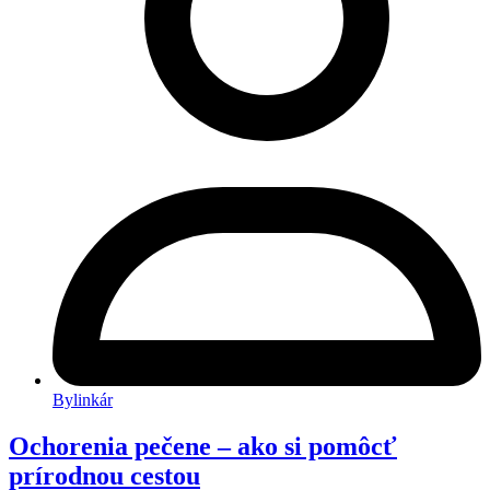
Bylinkár
Ochorenia pečene – ako si pomôcť
prírodnou cestou