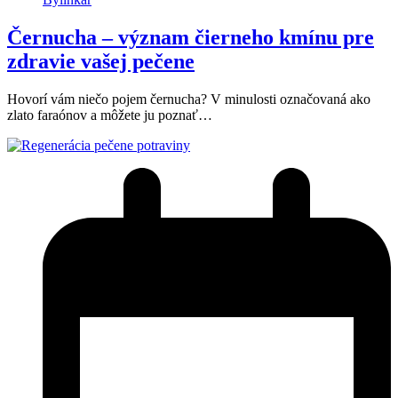
Černucha – význam čierneho kmínu pre
zdravie vašej pečene
Hovorí vám niečo pojem černucha? V minulosti označovaná ako
zlato faraónov a môžete ju poznať…