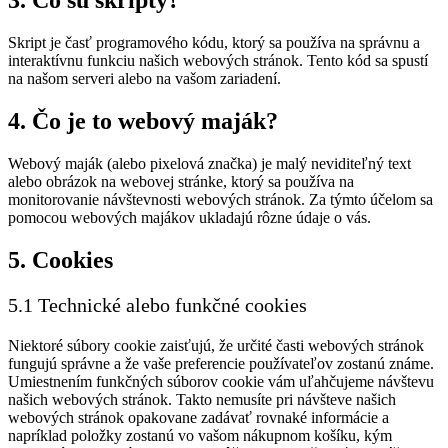
3. Čo sú skripty?
Skript je časť programového kódu, ktorý sa používa na správnu a
interaktívnu funkciu našich webových stránok. Tento kód sa spustí
na našom serveri alebo na vašom zariadení.
4. Čo je to webový maják?
Webový maják (alebo pixelová značka) je malý neviditeľný text
alebo obrázok na webovej stránke, ktorý sa používa na
monitorovanie návštevnosti webových stránok. Za týmto účelom sa
pomocou webových majákov ukladajú rôzne údaje o vás.
5. Cookies
5.1 Technické alebo funkčné cookies
Niektoré súbory cookie zaisťujú, že určité časti webových stránok
fungujú správne a že vaše preferencie používateľov zostanú známe.
Umiestnením funkčných súborov cookie vám uľahčujeme návštevu
našich webových stránok. Takto nemusíte pri návšteve našich
webových stránok opakovane zadávať rovnaké informácie a
napríklad položky zostanú vo vašom nákupnom košíku, kým