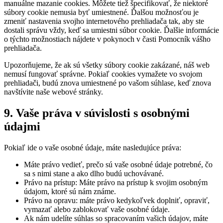
manuálne mazanie cookies. Môžete tiež špecifikovať, že niektoré
súbory cookie nemusia byť umiestnené. Ďalšou možnosťou je
zmeniť nastavenia svojho internetového prehliadača tak, aby ste
dostali správu vždy, keď sa umiestni súbor cookie. Ďalšie informácie
o týchto možnostiach nájdete v pokynoch v časti Pomocník vášho
prehliadača.
Upozorňujeme, že ak sú všetky súbory cookie zakázané, náš web
nemusí fungovať správne. Pokiaľ cookies vymažete vo svojom
prehliadači, budú znova umiestnené po vašom súhlase, keď znova
navštívite naše webové stránky.
9. Vaše práva v súvislosti s osobnými
údajmi
Pokiaľ ide o vaše osobné údaje, máte nasledujúce práva:
Máte právo vedieť, prečo sú vaše osobné údaje potrebné, čo
sa s nimi stane a ako dlho budú uchovávané.
Právo na prístup: Máte právo na prístup k svojim osobným
údajom, ktoré sú nám známe.
Právo na opravu: máte právo kedykoľvek doplniť, opraviť,
vymazať alebo zablokovať vaše osobné údaje.
Ak nám udelíte súhlas so spracovaním vašich údajov, máte