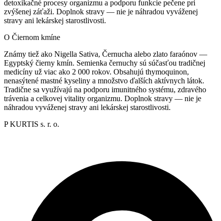
detoxikačné procesy organizmu a podporu funkcie pečene pri
zvýšenej záťaži. Doplnok stravy — nie je náhradou vyváženej
stravy ani lekárskej starostlivosti.
O Čiernom kmíne
Známy tiež ako Nigella Sativa, Černucha alebo zlato faraónov —
Egyptský čierny kmín. Semienka černuchy sú súčasťou tradičnej
medicíny už viac ako 2 000 rokov. Obsahujú thymoquinon,
nenasýtené mastné kyseliny a množstvo ďalších aktívnych látok.
Tradične sa využívajú na podporu imunitného systému, zdravého
trávenia a celkovej vitality organizmu. Doplnok stravy — nie je
náhradou vyváženej stravy ani lekárskej starostlivosti.
P KURTIS s. r. o.