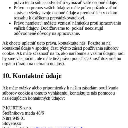
právo tento súhlas odvolať a vymazať vaše osobné údaje.
Právo na prenos vašich údajov: máte právo požadovať od
správcu všetky svoje osobné údaje a preniesť ich v celom
rozsahu k ďalšiemu prevádzkovateľovi.
Právo namietať: môžete vzniesť námietku proti spracovaniu
vašich údajov. Dodržiavame to, pokiaľ neexistujú
odôvodnené dôvody na spracovanie.
Ak chcete uplatniť tieto práva, kontaktujte nás. Pozrite sa na
kontaktné údaje v spodnej časti týchto zásad používania súborov
cookie. Ak máte sťažnosť na to, ako narábame s vašimi údajmi, radi
by sme vás počuli, ale máte tiež právo podať sťažnosť dozornému
orgánu (úradu na ochranu údajov).
10. Kontaktné údaje
Ak máte otázky alebo pripomienky k našim zásadám používania
súborov cookie a tomuto vyhláseniu, kontaktujte nás pomocou
nasledujúcich kontaktných údajov:
P KURTIS s.r.o.
Štefánikova trieda 48/6
Nitra 949 01
Slovensko