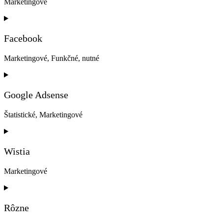
Marketingové
Consent
to
service
Facebook
google-
fonts
Marketingové, Funkčné, nutné
Consent
to
service
Google Adsense
facebook
Štatistické, Marketingové
Consent
to
service
Wistia
google-
adsense
Marketingové
Consent
to
service
Rôzne
wistia