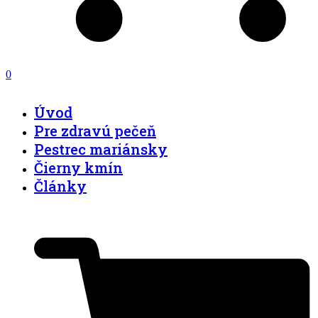
0
Open
Close
mobile
mobile
Úvod
menu
menu
Pre zdravú pečeň
Pestrec mariánsky
Čierny kmín
Články