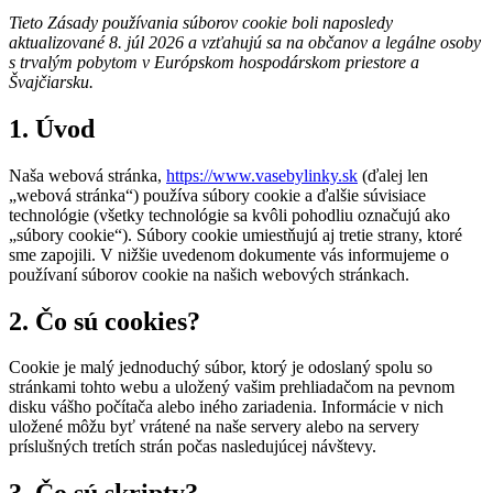
Tieto Zásady používania súborov cookie boli naposledy
aktualizované 8. júl 2026 a vzťahujú sa na občanov a legálne osoby
s trvalým pobytom v Európskom hospodárskom priestore a
Švajčiarsku.
1. Úvod
Naša webová stránka,
https://www.vasebylinky.sk
(ďalej len
„webová stránka“) používa súbory cookie a ďalšie súvisiace
technológie (všetky technológie sa kvôli pohodliu označujú ako
„súbory cookie“). Súbory cookie umiestňujú aj tretie strany, ktoré
sme zapojili. V nižšie uvedenom dokumente vás informujeme o
používaní súborov cookie na našich webových stránkach.
2. Čo sú cookies?
Cookie je malý jednoduchý súbor, ktorý je odoslaný spolu so
stránkami tohto webu a uložený vašim prehliadačom na pevnom
disku vášho počítača alebo iného zariadenia. Informácie v nich
uložené môžu byť vrátené na naše servery alebo na servery
príslušných tretích strán počas nasledujúcej návštevy.