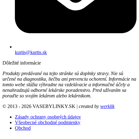
kurtis@kurtis.sk
Dôležité informácie
Produkty predávané na tejto stránke sú doplnky stravy. Nie sú
určené na diagnostiku, liečbu ani prevenciu ochorení. Informácie na
tomto webe slúžia výhradne na vzdelávacie a informačné účely a
nenahradzujú odborné lekárske poradenstvo. Pred užívaním sa
poraďte so svojím lekárom alebo lekárnikom.
© 2013 - 2026 VASEBYLINKY.SK |
created by
werklik
Zásady ochrany osobných údajov
Všeobecné obchodné podmienky
Obchod
B