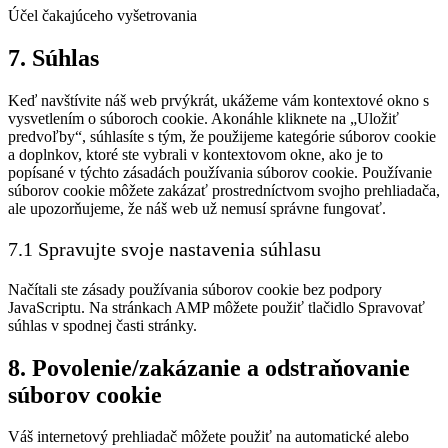
Účel čakajúceho vyšetrovania
Consent
7. Súhlas
to
service
Keď navštívite náš web prvýkrát, ukážeme vám kontextové okno s
rôzne
vysvetlením o súboroch cookie. Akonáhle kliknete na „Uložiť
predvoľby“, súhlasíte s tým, že použijeme kategórie súborov cookie
a doplnkov, ktoré ste vybrali v kontextovom okne, ako je to
popísané v týchto zásadách používania súborov cookie. Používanie
súborov cookie môžete zakázať prostredníctvom svojho prehliadača,
ale upozorňujeme, že náš web už nemusí správne fungovať.
7.1 Spravujte svoje nastavenia súhlasu
Načítali ste zásady používania súborov cookie bez podpory
JavaScriptu. Na stránkach AMP môžete použiť tlačidlo Spravovať
súhlas v spodnej časti stránky.
8. Povolenie/zakázanie a odstraňovanie
súborov cookie
Váš internetový prehliadač môžete použiť na automatické alebo