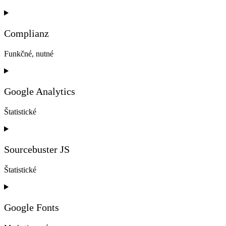
Consent
to
service
Complianz
google-
recaptcha
Funkčné, nutné
Consent
to
service
Google Analytics
complianz
Štatistické
Consent
to
service
Sourcebuster JS
google-
analytics
Štatistické
Consent
to
service
Google Fonts
sourcebuster-
js