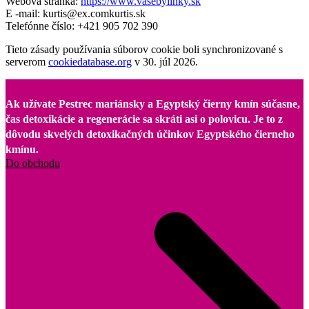
Webová stránka:
https://www.vasebylinky.sk
E -mail:
kurtis@
ex.com
kurtis.sk
Telefónne číslo: +421 905 702 390
Tieto zásady používania súborov cookie boli synchronizované s
serverom
cookiedatabase.org
v 30. júl 2026.
Ak užívate Pestrec mariánsky a Egyptský čierny kmín súčasne,
čas detoxikácie a regenerácie sa skráti asi o polovicu. Je to z
dôvodu skvelých detoxikačných účinkov Egyptského čierneho
kmínu.
Do obchodu