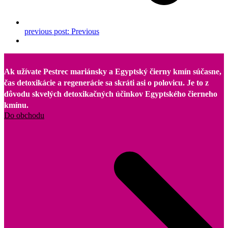
previous post:
Previous
Ak užívate Pestrec mariánsky a Egyptský čierny kmín súčasne,
čas detoxikácie a regenerácie sa skráti asi o polovicu. Je to z
dôvodu skvelých detoxikačných účinkov Egyptského čierneho
kmínu.
Do obchodu