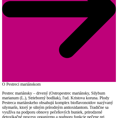
O Pestreci mariánskom
Pestrec mariánsky – drvený (Ostropestrec mariánsky, Silybum
marianum (L.), Strieborný bodliak), ľud. Kristova koruna. Plody
Pestreca mariánskeho obsahujú komplex bioflavonoidov nazývaný
silymarín, ktorý je silným prírodným antioxidantom. Tradične sa
využíva na podporu obnovy pečeňových buniek, prirodzené
detoxikačné procesy organizmu a podporu funkcie pečene pri