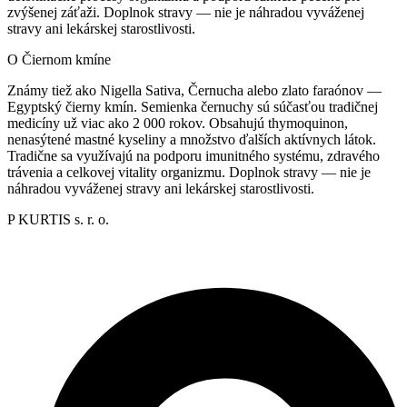
zvýšenej záťaži. Doplnok stravy — nie je náhradou vyváženej
stravy ani lekárskej starostlivosti.
O Čiernom kmíne
Známy tiež ako Nigella Sativa, Černucha alebo zlato faraónov —
Egyptský čierny kmín. Semienka černuchy sú súčasťou tradičnej
medicíny už viac ako 2 000 rokov. Obsahujú thymoquinon,
nenasýtené mastné kyseliny a množstvo ďalších aktívnych látok.
Tradične sa využívajú na podporu imunitného systému, zdravého
trávenia a celkovej vitality organizmu. Doplnok stravy — nie je
náhradou vyváženej stravy ani lekárskej starostlivosti.
P KURTIS s. r. o.