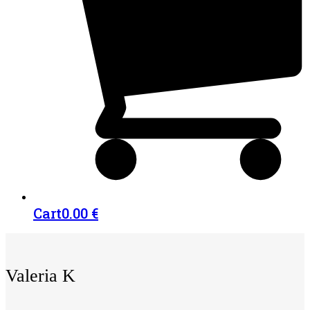
Cart
0.00
€
Valeria K